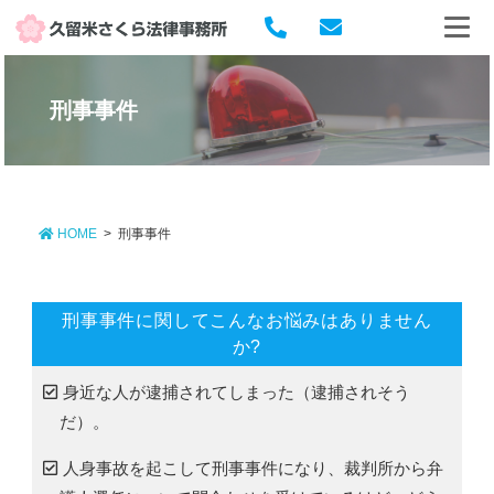
刑事事件
HOME
>
刑事事件
刑事事件に関してこんなお悩みはありません
か?
身近な人が逮捕されてしまった（逮捕されそう
だ）。
人身事故を起こして刑事事件になり、裁判所から弁